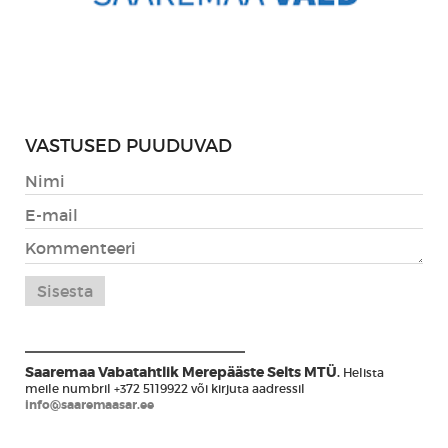
VASTUSED PUUDUVAD
Saaremaa Vabatahtlik Merepääste Selts MTÜ
.
Helista
meile numbril +372 5119922 või kirjuta aadressil
info@saaremaasar.ee