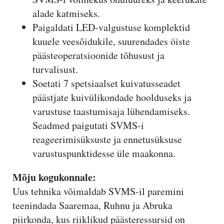
alade katmiseks.
Paigaldati LED-valgustuse komplektid
kuuele veesõidukile, suurendades öiste
päästeoperatsioonide tõhusust ja
turvalisust.
Soetati 7 spetsiaalset kuivatusseadet
päästjate kuivülikondade hoolduseks ja
varustuse taastumisaja lühendamiseks.
Seadmed paigutati SVMS-i
reageerimisüksuste ja ennetusüksuse
varustuspunktidesse üle maakonna.
Mõju kogukonnale:
Uus tehnika võimaldab SVMS-il paremini
teenindada Saaremaa, Ruhnu ja Abruka
piirkonda, kus riiklikud päästeressursid on