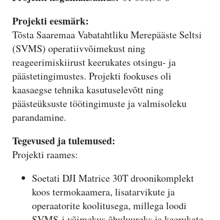
Projekti eesmärk:
Tõsta Saaremaa Vabatahtliku Merepääste Seltsi
(SVMS) operatiivvõimekust ning
reageerimiskiirust keerukates otsingu- ja
päästetingimustes. Projekti fookuses oli
kaasaegse tehnika kasutuselevõtt ning
päästeüksuste töötingimuste ja valmisoleku
parandamine.
Tegevused ja tulemused:
Projekti raames:
Soetati DJI Matrice 30T droonikomplekt
koos termokaamera, lisatarvikute ja
operaatorite koolitusega, millega loodi
SVMS-i võimekus õhuluureks ja keerukate