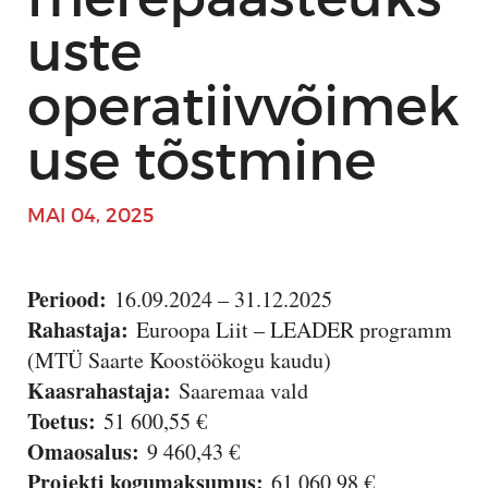
uste
operatiivvõimek
use tõstmine
MAI 04, 2025
Periood:
16.09.2024 – 31.12.2025
Rahastaja:
Euroopa Liit – LEADER programm
(MTÜ Saarte Koostöökogu kaudu)
Kaasrahastaja:
Saaremaa vald
Toetus:
51 600,55 €
Omaosalus:
9 460,43 €
Projekti kogumaksumus:
61 060,98 €