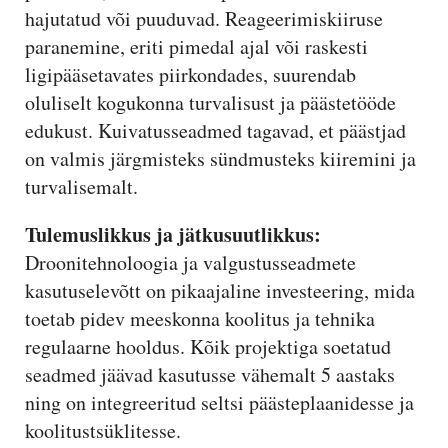
hajutatud või puuduvad. Reageerimiskiiruse
paranemine, eriti pimedal ajal või raskesti
ligipääsetavates piirkondades, suurendab
oluliselt kogukonna turvalisust ja päästetööde
edukust. Kuivatusseadmed tagavad, et päästjad
on valmis järgmisteks sündmusteks kiiremini ja
turvalisemalt.
Tulemuslikkus ja jätkusuutlikkus:
Droonitehnoloogia ja valgustusseadmete
kasutuselevõtt on pikaajaline investeering, mida
toetab pidev meeskonna koolitus ja tehnika
regulaarne hooldus. Kõik projektiga soetatud
seadmed jäävad kasutusse vähemalt 5 aastaks
ning on integreeritud seltsi päästeplaanidesse ja
koolitustsüklitesse.