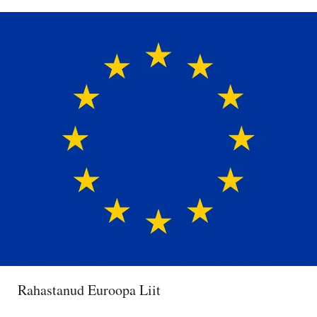
Rahastanud Euroopa Liit