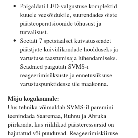
Paigaldati LED-valgustuse komplektid
kuuele veesõidukile, suurendades öiste
päästeoperatsioonide tõhusust ja
turvalisust.
Soetati 7 spetsiaalset kuivatusseadet
päästjate kuivülikondade hoolduseks ja
varustuse taastumisaja lühendamiseks.
Seadmed paigutati SVMS-i
reageerimisüksuste ja ennetusüksuse
varustuspunktidesse üle maakonna.
Mõju kogukonnale:
Uus tehnika võimaldab SVMS-il paremini
teenindada Saaremaa, Ruhnu ja Abruka
piirkonda, kus riiklikud päästeressursid on
hajutatud või puuduvad. Reageerimiskiiruse