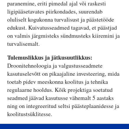
paranemine, eriti pimedal ajal või raskesti
ligipääsetavates piirkondades, suurendab
oluliselt kogukonna turvalisust ja päästetööde
edukust. Kuivatusseadmed tagavad, et päästjad
on valmis järgmisteks sündmusteks kiiremini ja
turvalisemalt.
Tulemuslikkus ja jätkusuutlikkus:
Droonitehnoloogia ja valgustusseadmete
kasutuselevõtt on pikaajaline investeering, mida
toetab pidev meeskonna koolitus ja tehnika
regulaarne hooldus. Kõik projektiga soetatud
seadmed jäävad kasutusse vähemalt 5 aastaks
ning on integreeritud seltsi päästeplaanidesse ja
koolitustsüklitesse.