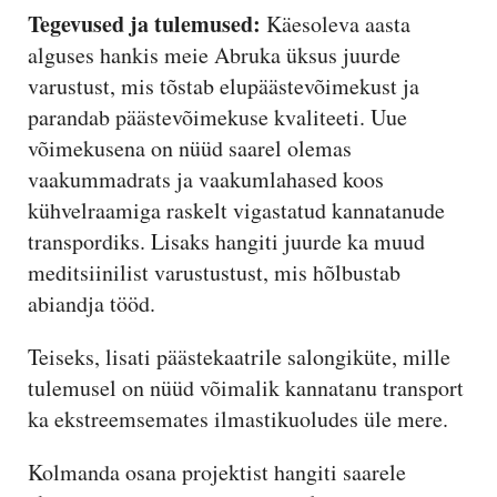
Tegevused ja tulemused:
Käesoleva aasta
alguses hankis meie Abruka üksus juurde
varustust, mis tõstab elupäästevõimekust ja
parandab päästevõimekuse kvaliteeti. Uue
võimekusena on nüüd saarel olemas
vaakummadrats ja vaakumlahased koos
kühvelraamiga raskelt vigastatud kannatanude
transpordiks. Lisaks hangiti juurde ka muud
meditsiinilist varustustust, mis hõlbustab
abiandja tööd.
Teiseks, lisati päästekaatrile salongiküte, mille
tulemusel on nüüd võimalik kannatanu transport
ka ekstreemsemates ilmastikuoludes üle mere.
Kolmanda osana projektist hangiti saarele