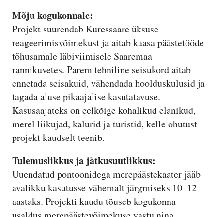
Mõju kogukonnale:
Projekt suurendab Kuressaare üksuse
reageerimisvõimekust ja aitab kaasa päästetööde
tõhusamale läbiviimisele Saaremaa
rannikuvetes. Parem tehniline seisukord aitab
ennetada seisakuid, vähendada hoolduskulusid ja
tagada aluse pikaajalise kasutatavuse.
Kasusaajateks on eelkõige kohalikud elanikud,
merel liikujad, kalurid ja turistid, kelle ohutust
projekt kaudselt teenib.
Tulemuslikkus ja jätkusuutlikkus:
Uuendatud pontoonidega merepäästekaater jääb
avalikku kasutusse vähemalt järgmiseks 10–12
aastaks. Projekti kaudu tõuseb kogukonna
usaldus merepäästevõimekuse vastu ning