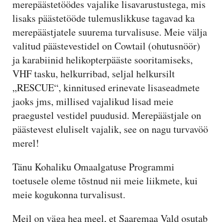
merepäästetöödes vajalike lisavarustustega, mis
lisaks päästetööde tulemuslikkuse tagavad ka
merepäästjatele suurema turvalisuse. Meie välja
valitud päästevestidel on Cowtail (ohutusnöör)
ja karabiinid helikopterpääste sooritamiseks,
VHF tasku, helkurribad, seljal helkursilt
„RESCUE“, kinnitused erinevate lisaseadmete
jaoks jms, millised vajalikud lisad meie
praegustel vestidel puudusid. Merepäästjale on
päästevest eluliselt vajalik, see on nagu turvavöö
merel!
Tänu Kohaliku Omaalgatuse Programmi
toetusele oleme tõstnud nii meie liikmete, kui
meie kogukonna turvalisust.
Meil on väga hea meel, et Saaremaa Vald osutab