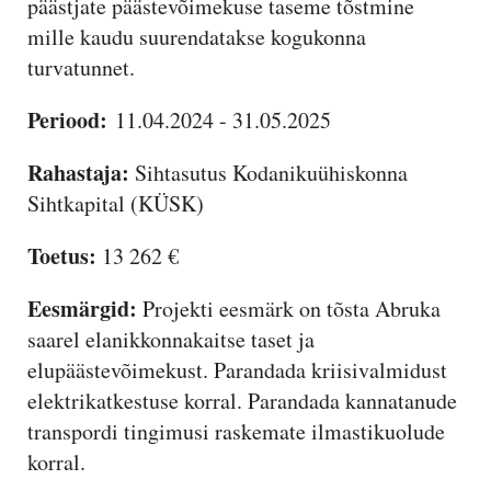
päästjate päästevõimekuse taseme tõstmine
mille kaudu suurendatakse kogukonna
turvatunnet.
Periood:
11.04.2024 - 31.05.2025
Rahastaja:
Sihtasutus Kodanikuühiskonna
Sihtkapital (KÜSK)
Toetus:
13 262 €
Eesmärgid:
Projekti eesmärk on tõsta Abruka
saarel elanikkonnakaitse taset ja
elupäästevõimekust. Parandada kriisivalmidust
elektrikatkestuse korral. Parandada kannatanude
transpordi tingimusi raskemate ilmastikuolude
korral.