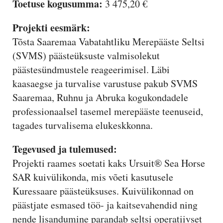
Toetuse kogusumma:
3 475,20 €
Projekti eesmärk:
Tõsta Saaremaa Vabatahtliku Merepääste Seltsi
(SVMS) päästeüksuste valmisolekut
päästesündmustele reageerimisel. Läbi
kaasaegse ja turvalise varustuse pakub SVMS
Saaremaa, Ruhnu ja Abruka kogukondadele
professionaalsel tasemel merepääste teenuseid,
tagades turvalisema elukeskkonna.
Tegevused ja tulemused:
Projekti raames soetati kaks Ursuit® Sea Horse
SAR kuivülikonda, mis võeti kasutusele
Kuressaare päästeüksuses. Kuivülikonnad on
päästjate esmased töö- ja kaitsevahendid ning
nende lisandumine parandab seltsi operatiivset