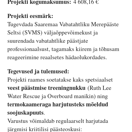
Projekti kogumaksumus:
4 608,16 €
Projekti eesmärk:
Tugevdada Saaremaa Vabatahtliku Merepääste
Seltsi (SVMS) väljaõppevõimekust ja
suurendada vabatahtlike päästjate
professionaalsust, tagamaks kiirem ja tõhusam
reageerimine reaalsetes hädaolukordades.
Tegevused ja tulemused:
Projekti raames soetatakse kaks spetsiaalset
veest päästmise treeningnukku
(Ruth Lee
Water Rescue ja Overboard manikin) ning
termokaameraga harjutusteks mõeldud
soojuskapuuts
.
Varustus võimaldab regulaarselt harjutada
järgmisi kriitilisi päästeoskusi: