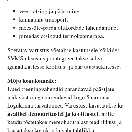
veest otsing ja päästmine,
kannatanu transport,
mees-üle-parda olukordade lahendamine,
pimedas otsingud termokaameraga.
Soetatav varustus võetakse kasutusele kõikides
SVMS üksustes ja integreeritakse seltsi
iganädalastesse koolitus- ja harjutustsüklitesse.
Mõju kogukonnale:
Uued treeningvahendid parandavad päästjate
pädevust ning suurendavad kogu Saaremaa
kogukonna turvatunnet. Varustust kasutatakse ka
avalikel demoüritustel ja koolitustel
, mille
kaudu tõstetakse mereohutusalast teadlikkust ja
kaasatakse kogukonda vabatahtlikku