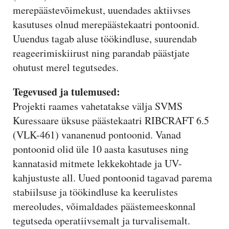
merepäästevõimekust, uuendades aktiivses
kasutuses olnud merepäästekaatri pontoonid.
Uuendus tagab aluse töökindluse, suurendab
reageerimiskiirust ning parandab päästjate
ohutust merel tegutsedes.
Tegevused ja tulemused:
Projekti raames vahetatakse välja SVMS
Kuressaare üksuse päästekaatri RIBCRAFT 6.5
(VLK-461) vananenud pontoonid. Vanad
pontoonid olid üle 10 aasta kasutuses ning
kannatasid mitmete lekkekohtade ja UV-
kahjustuste all. Uued pontoonid tagavad parema
stabiilsuse ja töökindluse ka keerulistes
mereoludes, võimaldades päästemeeskonnal
tegutseda operatiivsemalt ja turvalisemalt.