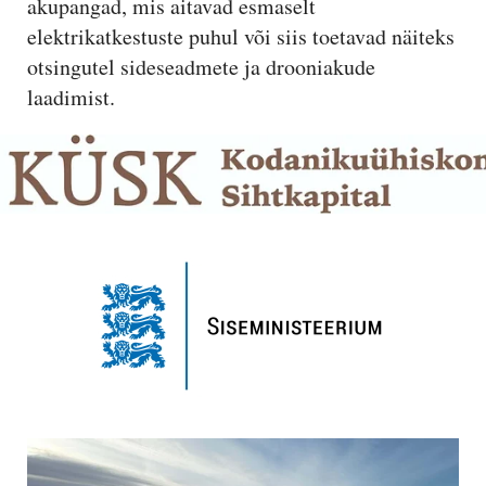
akupangad, mis aitavad esmaselt
elektrikatkestuste puhul või siis toetavad näiteks
otsingutel sideseadmete ja drooniakude
laadimist.